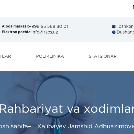
MRT
+998 55 588 80 01
Toshkent 
Aloqa markazi:
info@rscs.uz
Dushanba
Elektron pochta:
TLAR
POLIKLINIKA
STATSIONAR
Rahbariyat va xodimla
osh sahifa
Xajibayev Jamshid Adbuazimovi