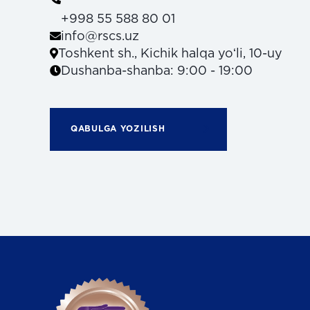
+998 55 588 80 01
info@rscs.uz
Toshkent sh., Kichik halqa yoʻli, 10-uy
Dushanba-shanba: 9:00 - 19:00
QABULGA YOZILISH