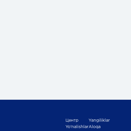
Центр
Yangiliklar
Yo'nalishlar
Aloqa