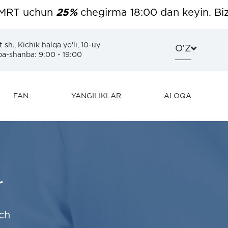
 uchun
25%
chegirma 18:00 dan keyin. Bizning
sh., Kichik halqa yoʻli, 10-uy
OʼZ
-shanba: 9:00 - 19:00
FAN
YANGILIKLAR
ALOQA
r
ch