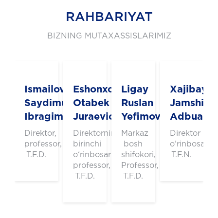
RAHBARIYAT
BIZNING MUTAXASSISLARIMIZ
Ismailov
Eshonxo'jaev
Ligay
Xajibaye
Saydimurad
Otabek
Ruslan
Jamshid
Ibragimovich
Juraevich
Yefimovich
Adbuazim
Direktor,
Direktorning
Markaz
Direktor
professor,
birinchi
bosh
o’rinbosari
T.F.D.
o‘rinbosari,
shifokori,
T.F.N.
professor,
Professor,
T.F.D.
T.F.D.