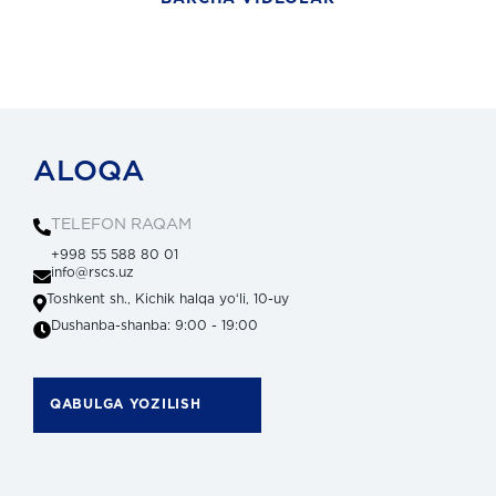
ALOQA
TELEFON RAQAM
+998 55 588 80 01
info@rscs.uz
Toshkent sh., Kichik halqa yoʻli, 10-uy
Dushanba-shanba: 9:00 - 19:00
QABULGA YOZILISH