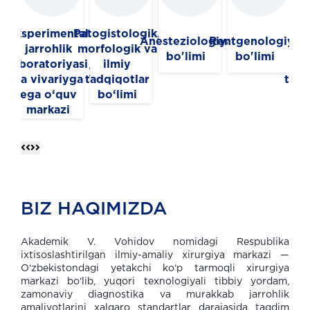
Eksperimental
Patogistologik,
Ko
Anesteziologiya
Rentgenologiya
jarrohlik
morfologik va
va
bo'limi
bo'limi
laboratoriyasi
ilmiy
r
va vivariyga
tadqiqotlar
tomo
ega o‘quv
bo‘limi
b
markazi
BIZ HAQIMIZDA
Akademik V. Vohidov nomidagi Respublika
ixtisoslashtirilgan ilmiy-amaliy xirurgiya markazi —
O‘zbekistondagi yetakchi ko‘p tarmoqli xirurgiya
markazi bo‘lib, yuqori texnologiyali tibbiy yordam,
zamonaviy diagnostika va murakkab jarrohlik
amaliyotlarini xalqaro standartlar darajasida taqdim