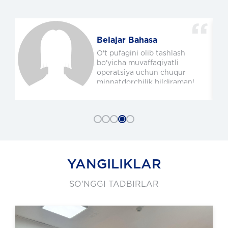
Belajar Bahasa
y
O't pufagini olib tashlash
bo'yicha muvaffaqiyatli
operatsiya uchun chuqur
minnatdorchilik bildiraman!
Jarroh Oybek Avazxonovich
Omonov va uning shifokorlari
jamoasiga katta rahmat va
ta’zim! Sizning mahoratingiz,
tajribangiz va bilimingiz
uchun rahmat! Alloh sizni va
yaqinlaringizga baraka
bersin!
YANGILIKLAR
SO'NGGI TADBIRLAR