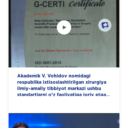
Akademik V. Vohidov nomidagi
respublika ixtisoslashtirilgan xirurgiya
ilmiy-amaliy tibbiyot markazi ushbu
standartlarni o‘z faoliyatiga joriy etgan
ilk muassasalardan biri bo‘ldi.